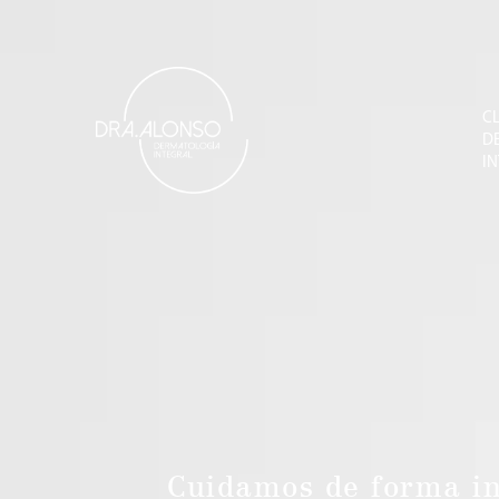
CL
D
I
Cuidamos de forma int