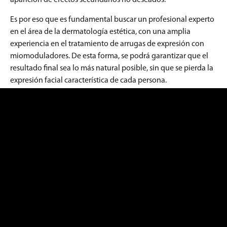
aparición de efectos secundarios no deseados.
Es por eso que es fundamental buscar un profesional experto
en el área de la dermatología estética, con una amplia
experiencia en el tratamiento de arrugas de expresión con
miomoduladores. De esta forma, se podrá garantizar que el
resultado final sea lo más natural posible, sin que se pierda la
expresión facial característica de cada persona.
En resumen, el tratamiento de arrugas de expresión con
miomoduladores es una técnica efectiva y popular en
dermatología estética, pero su éxito depende en gran medida
de una buena indicación y personalización, así como de la
experiencia y habilidad del profesional que lo realiza. Por lo
tanto, es importante buscar siempre la mejor opción para
lograr un resultado natural y satisfactorio.