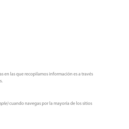
ÍA
CONTACTO
NUESTROS
ATOLÓGICA
SOLICITAR CITA
PRODUCTOS
as en las que recopilamos información es a través
s.
pple)
cuando navegas por la mayoría de los sitios