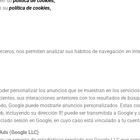
 en su
política de cookies
.
n su
política de cookies
.
terceros, nos permiten analizar sus hábitos de navegación en In
der personalizar los anuncios que se muestran en los servicios 
ientes, sus interacciones anteriores con los resultados de búsq
modo, Google puede mostrarle anuncios personalizados. Estas c
, incluyendo su dirección IP, puede ser transmitida a Google y a
ciado sesión en Google, en cuyo caso está vinculado a tu cuent
Ads (Google LLC)
s un servicio de estadísticas prestado por Google LLC que cone