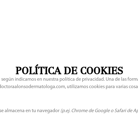
INICA DE
DERMATOLOGÍA
DERMATOLOGÍA
CIRUG
ERMATOLOGÍA
MÉDICA
ESTÉTICA
DERM
NTEGRAL
POLÍTICA DE COOKIES
 según indicamos en nuestra política de privacidad. Una de las form
.doctoraalonsodermatologa.com, utilizamos cookies para varias cosa
 se almacena en tu navegador
(p.ej. Chrome de Google o Safari de A