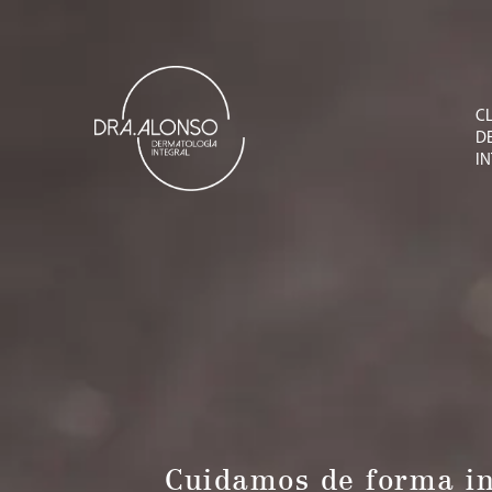
CL
D
I
Cuidamos de forma int